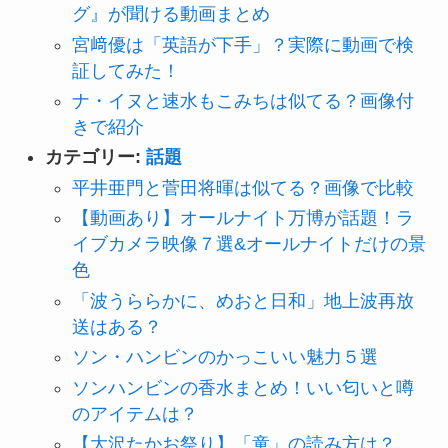
グ』が聞ける動画まとめ
宮﨑優は「英語が下手」？実際に動画で検
証してみた！
ナ・イヌと速水もこみちは似てる？画像付
きで紹介
カテゴリー:
話題
平井亜門と菅田将暉は似てる？画像で比較
【動画あり】オールナイト万博が話題！ラ
イブカメラ映像７選&オールナイトだけの景
色
「波うららかに、めおと日和」地上波再放
送はある？
ソン・ハンビンのかっこいい魅力５選
ソンハンビンの香水まとめ！いい匂いと噂
のアイテムは？
【大沢たかお祭り】「童」の読み方は？