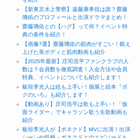
【新東京水上警察】遠藤康孝役は誰？齋藤
璃佑のプロフィールと出演ドラマまとめ！
齋藤璃佑との【ハグ】って何？イベント特
典の条件を紹介！
【画像7選】齋藤璃佑の筋肉がすごい！鍛え
上げた美ボディと筋肉動画も紹介
【2025年最新】庄司浩平ファンクラブの人
数は？会員数を徹底調査！入会方法や会員
特典、イベントについても紹介します！
板垣李光人は絵も上手い！個展と絵本『ボ
クのいろ』も紹介します！
【動画あり】庄司浩平は歌も上手い！「仮
面ライダー」でキャラソン歌う生歌動画も
紹介
板垣李光人が【ボネクド】MVに出演！出演
シーンや役柄・ボネクドとのエピソードも