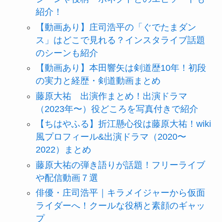
紹介！
【動画あり】庄司浩平の「ぐでたまダン
ス」はどこで見れる？インスタライブ話題
のシーンも紹介
【動画あり】本田響矢は剣道歴10年！初段
の実力と経歴・剣道動画まとめ
藤原大祐 出演作まとめ！出演ドラマ
（2023年〜）役どころを写真付きで紹介
【ちはやふる】折江懸心役は藤原大祐！wiki
風プロフィール&出演ドラマ（2020〜
2022）まとめ
藤原大祐の弾き語りが話題！フリーライブ
や配信動画７選
俳優・庄司浩平｜キラメイジャーから仮面
ライダーへ！クールな役柄と素顔のギャッ
プ