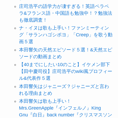
庄司浩平の語学力が凄すぎる！英語ペラペ
ラ&フランス語・中国語も勉強中！？勉強法
も徹底調査！
ナ・イヌは歌も上手い！ファンミーティン
グ「サランハゴシポヨ」「Creep」を歌う動
画５選
本田響矢の天然エピソード５選！&天然エピ
ソードの動画まとめ
【40までにしたい10のこと】イケメン部下
【田中慶司役】庄司浩平のwiki風プロフィー
ル&代表作５選
本田響矢はジャニーズ？ジャニーズと言わ
れる理由まとめ
本田響矢は歌も上手い！
Mrs.GreenApple『インフェルノ』King
Gnu『白日』back number『クリスマスソン